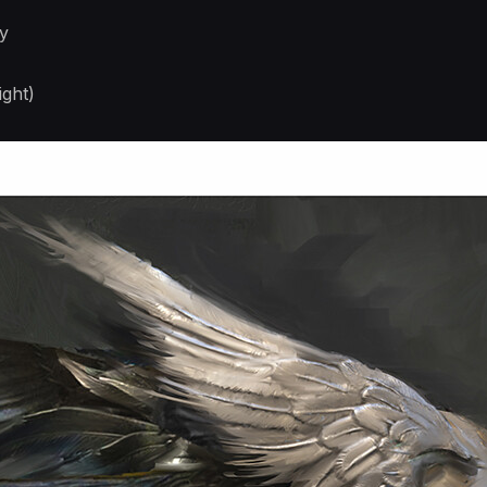
y
ight)